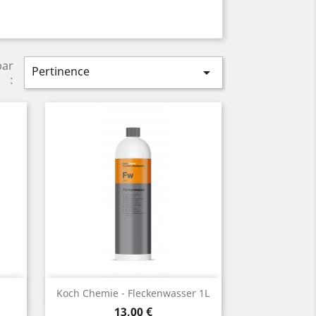
par
Pertinence

:
Aperçu rapide

.
Koch Chemie - Fleckenwasser 1L
Prix
13,00 €