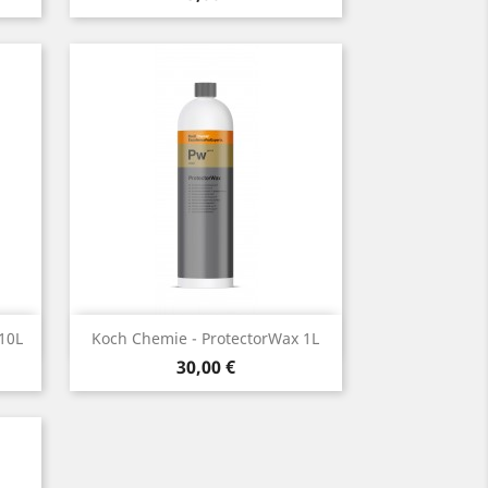
Aperçu rapide

10L
Koch Chemie - ProtectorWax 1L
Prix
30,00 €