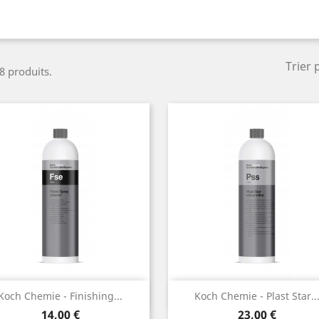
Trier 
 8 produits.
Aperçu rapide
Aperçu rapide


Koch Chemie - Finishing...
Koch Chemie - Plast Star..
Prix
Prix
14,00 €
23,00 €