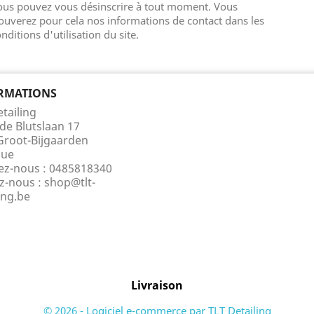
ous pouvez vous désinscrire à tout moment. Vous
ouverez pour cela nos informations de contact dans les
nditions d'utilisation du site.
RMATIONS
tailing
de Blutslaan 17
Groot-Bijgaarden
que
ez-nous :
0485818340
ez-nous :
shop@tlt-
ing.be
Livraison
© 2026 - Logiciel e-commerce par TLT Detailing