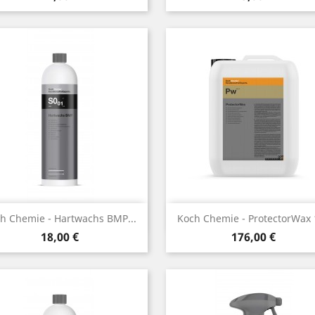
Aperçu rapide
Aperçu rapide


h Chemie - Hartwachs BMP...
Koch Chemie - ProtectorWax 
Prix
Prix
18,00 €
176,00 €