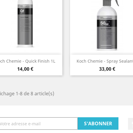
Aperçu rapide
Aperçu rapide


ch Chemie - Quick Finish 1L
Koch Chemie - Spray Sealant
Prix
Prix
14,00 €
33,00 €
ichage 1-8 de 8 article(s)