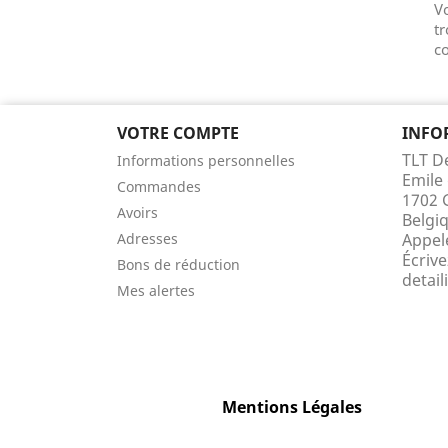
V
tr
co
VOTRE COMPTE
INFO
TLT De
Informations personnelles
Emile 
Commandes
1702 
Avoirs
Belgi
Adresses
Appel
Écriv
Bons de réduction
detail
Mes alertes
Mentions Légales