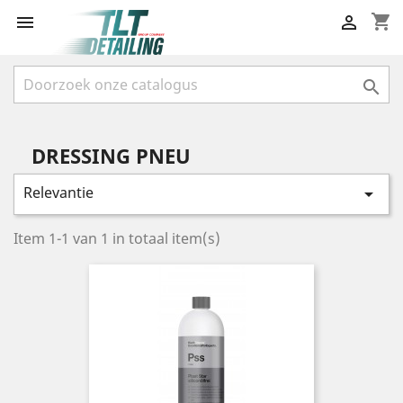
shopping_cart



DRESSING PNEU
Relevantie

Item 1-1 van 1 in totaal item(s)