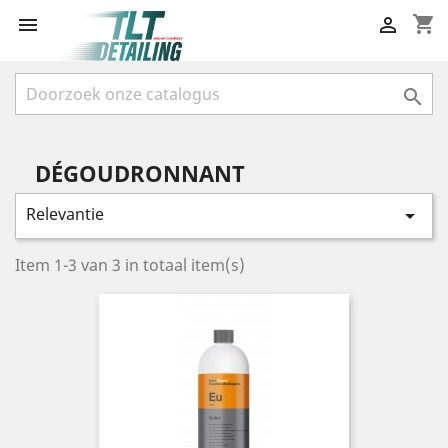
shopping_cart



DÉGOUDRONNANT
Relevantie

Item 1-3 van 3 in totaal item(s)