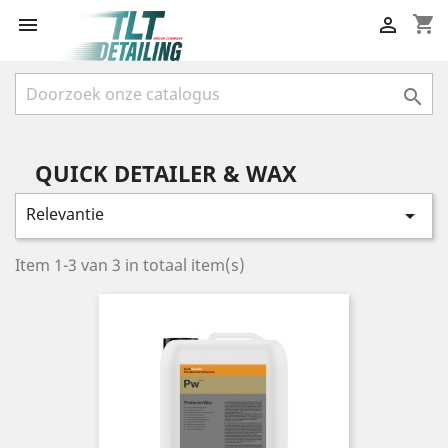
shopping_cart



QUICK DETAILER & WAX
Relevantie

Item 1-3 van 3 in totaal item(s)